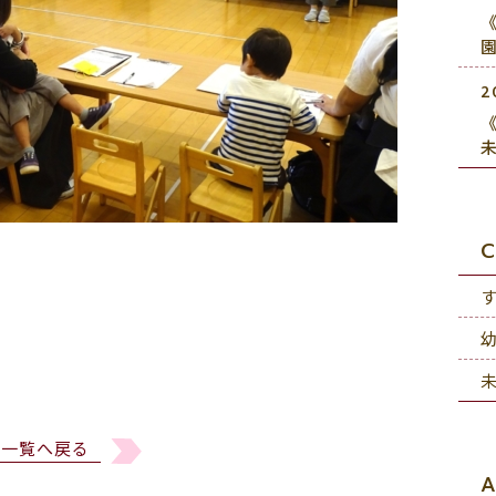
《
2
《
C
一覧へ戻る
A