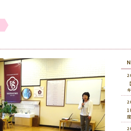
2
2
2