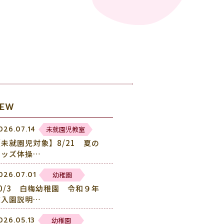
NEW
未就園児教室
026.07.14
【未就園児対象】8/21 夏の
キッズ体操…
幼稚園
026.07.01
10/3 白梅幼稚園 令和９年
度入園説明…
幼稚園
026.05.13