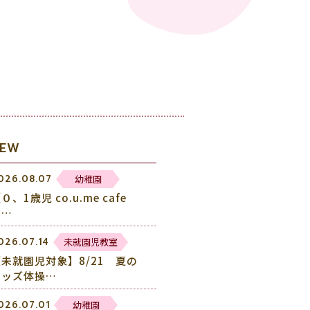
NEW
幼稚園
026.08.07
０、1歳児 co.u.me cafe
未…
未就園児教室
026.07.14
【未就園児対象】8/21 夏の
キッズ体操…
幼稚園
026.07.01