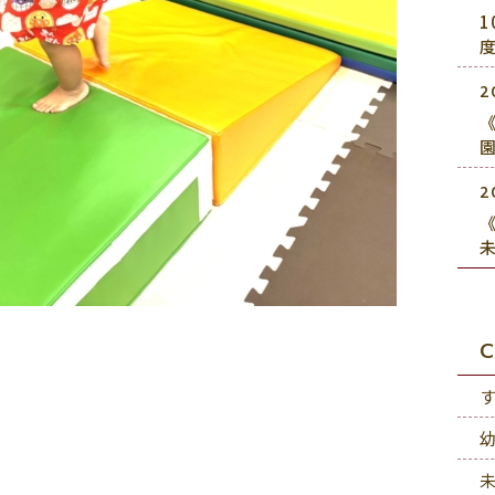
2
《
2
《
C