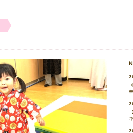
2
《
2
2