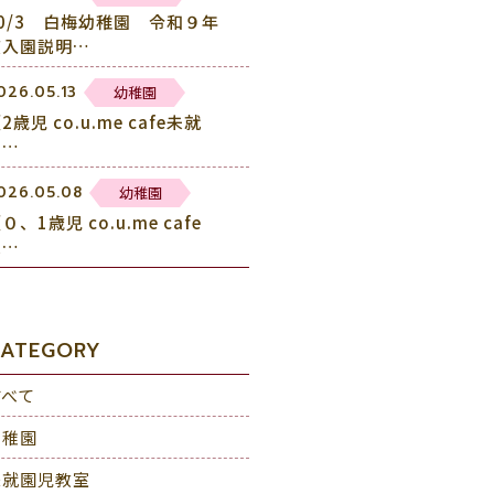
10/3 白梅幼稚園 令和９年
度入園説明…
幼稚園
026.05.13
2歳児 co.u.me cafe未就
園…
幼稚園
026.05.08
０、1歳児 co.u.me cafe
未…
ATEGORY
すべて
幼稚園
未就園児教室