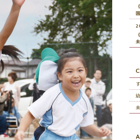
《
2
《
C
A