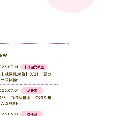
NEW
未就園児教室
026.07.14
【未就園児対象】8/21 夏の
キッズ体操…
幼稚園
026.07.01
10/3 白梅幼稚園 令和９年
度入園説明…
幼稚園
026.05.13