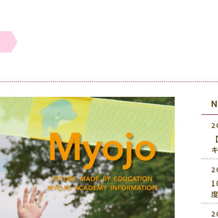
2
2
2