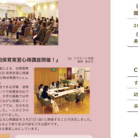
《
2
《
C
A