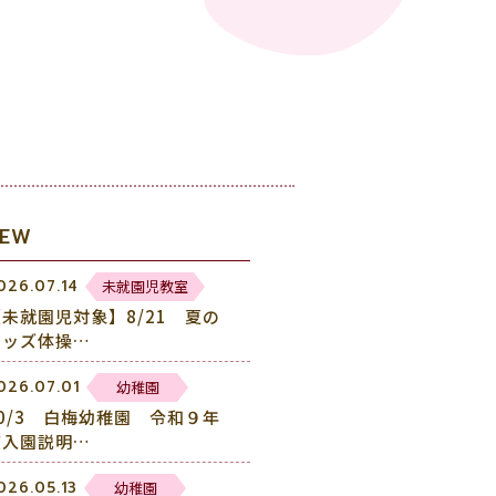
NEW
未就園児教室
026.07.14
【未就園児対象】8/21 夏の
キッズ体操…
幼稚園
026.07.01
10/3 白梅幼稚園 令和９年
度入園説明…
幼稚園
026.05.13