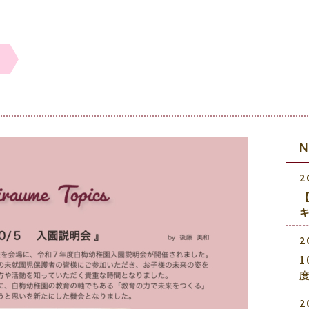
2
2
2