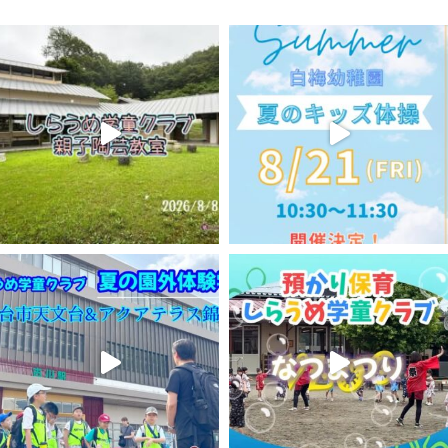
り越えた達成感やできる喜び、楽しさを教え導
いていきます。
そして、その中で、思いやりや感謝の気持ちを育
み、友情や優しさ、勇気や感動、
笑顔や温もり
といった大切なものを感じ取っていくのです。
それを白梅幼稚園では、『人としての礎づく
り』と呼んでいます。
どんな境遇でも、芽吹き、花を咲かせることが
できる芯の強い人づくりのことです。
「子ども達にとって、いま大切なことは何
か・・・」
「子どもの将来の幸せにつながるのは何