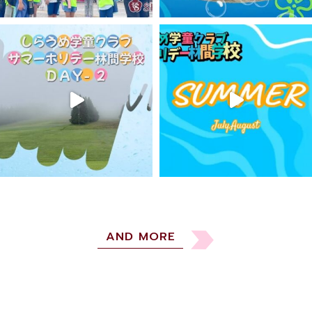
か・・・」
私たちは、この問いをいつも胸に留め、真摯
に考え、活動しています。そして、日々の幼児教
育と
将来の宝となるべき人財の育成という大事
業に胸を張って応えられる大人で強くありたい
と思います。
私たちは、これからも全力で子ども達の豊かな
未来を創造してまいります。
白梅幼稚園のこれからの『芯の幼児教育』に関
心をお寄せいただければ幸いです。
AND MORE
学校法人明星学園 白梅幼稚園
園長 髙 橋 順 子