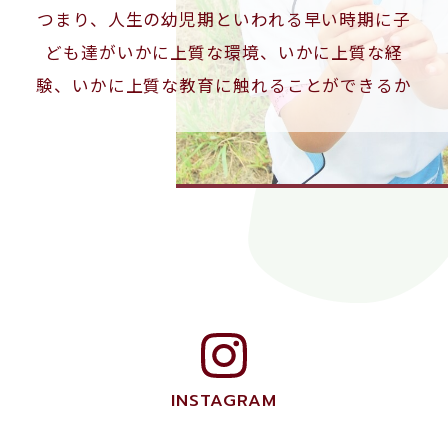
つまり、人生の幼児期といわれる早い時期に子
ども達がいかに上質な環境、
いかに上質な経
験、いかに上質な教育に触れることができるか
ということです。
一方、人生の早い時期から、何もかもが満たさ
れ充足し不都合が一切ない。何一つ不自由のな
い、努力や我慢、
忍耐力の必要のない、全くの
ストレスフリーな状態では人は強く育ちませ
ん。
白梅幼稚園では、適時適切な環境・経験・教育
を用意して、「どの子もできる!心も育つ!」を
合
INSTAGRAM
言葉に将来の自立を目指して、子ども達に動機
付けを図り、取り組んだり、挑戦したりして、
乗