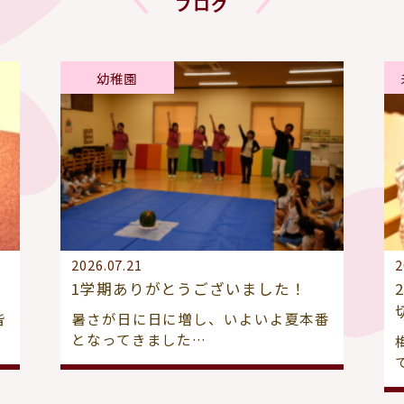
ブログ
幼稚園
2026.07.21
2
1学期ありがとうございました！
皆
暑さが日に日に増し、いよいよ夏本番
となってきました…