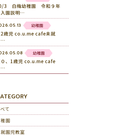
10/3 白梅幼稚園 令和９年
度入園説明…
幼稚園
026.05.13
2歳児 co.u.me cafe未就
園…
幼稚園
026.05.08
０、1歳児 co.u.me cafe
未…
ATEGORY
すべて
幼稚園
未就園児教室