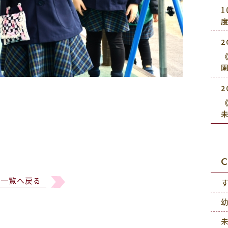
2
《
2
《
C
一覧へ戻る