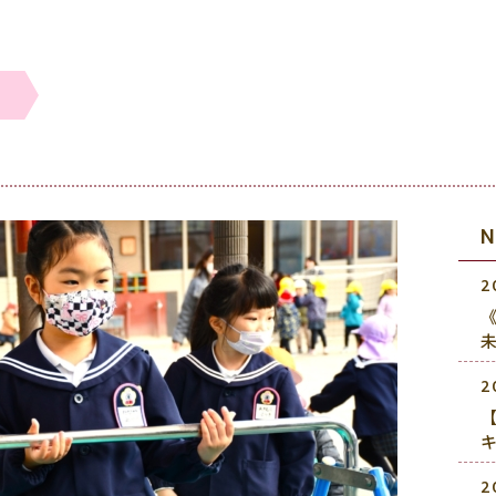
2
《
2
2