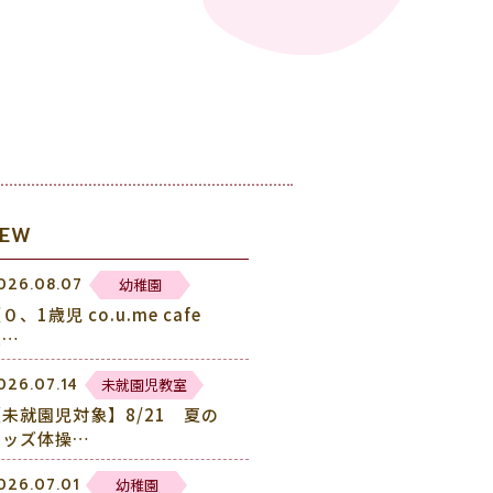
NEW
幼稚園
026.08.07
０、1歳児 co.u.me cafe
未…
未就園児教室
026.07.14
【未就園児対象】8/21 夏の
キッズ体操…
幼稚園
026.07.01