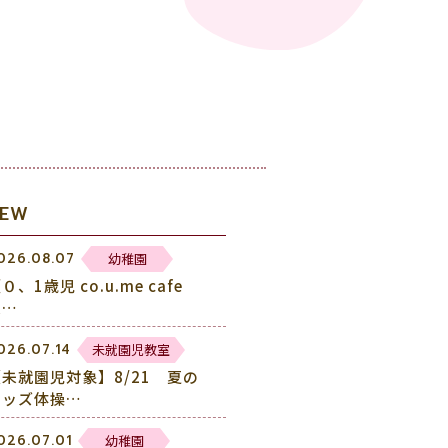
NEW
幼稚園
026.08.07
０、1歳児 co.u.me cafe
未…
未就園児教室
026.07.14
【未就園児対象】8/21 夏の
キッズ体操…
幼稚園
026.07.01