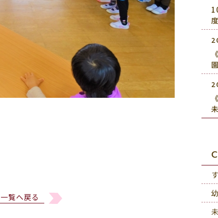
2
《
2
《
C
一覧へ戻る