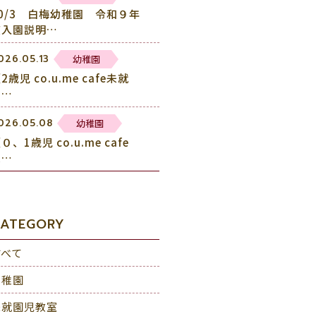
10/3 白梅幼稚園 令和９年
度入園説明…
幼稚園
026.05.13
2歳児 co.u.me cafe未就
園…
幼稚園
026.05.08
０、1歳児 co.u.me cafe
未…
ATEGORY
すべて
幼稚園
未就園児教室