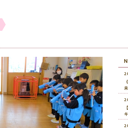
2
《
2
2