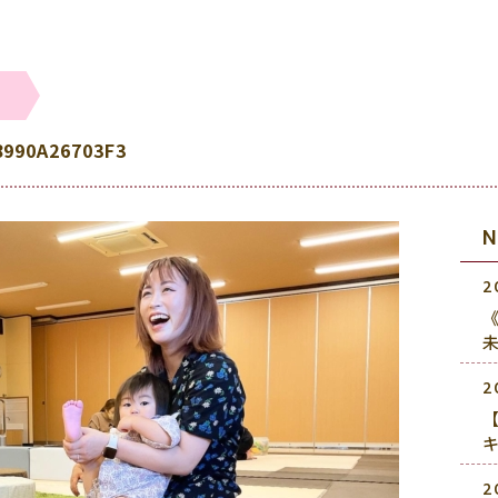
8990A26703F3
2
《
2
2