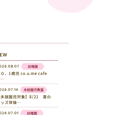
NEW
幼稚園
026.08.07
０、1歳児 co.u.me cafe
未…
未就園児教室
026.07.14
【未就園児対象】8/21 夏の
キッズ体操…
幼稚園
026.07.01