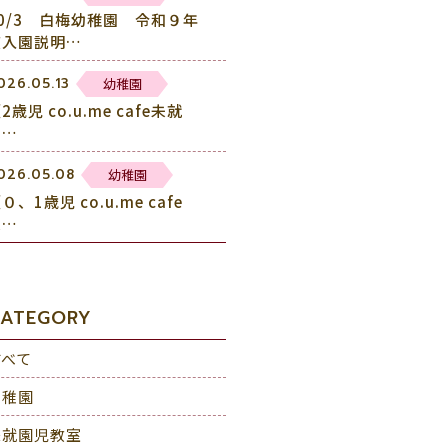
10/3 白梅幼稚園 令和９年
度入園説明…
幼稚園
026.05.13
2歳児 co.u.me cafe未就
園…
幼稚園
026.05.08
０、1歳児 co.u.me cafe
未…
ATEGORY
すべて
幼稚園
未就園児教室