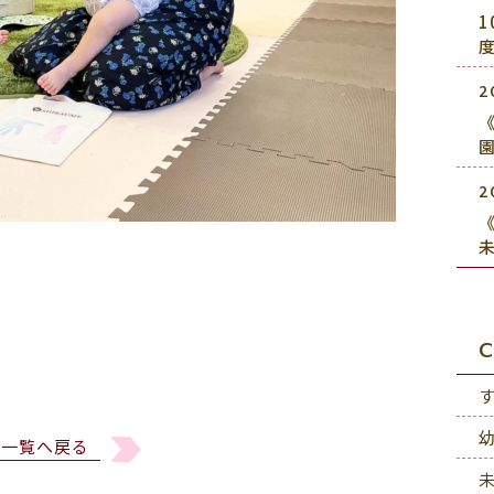
2
《
2
《
C
一覧へ戻る