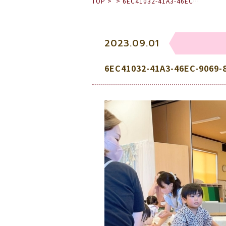
TOP
>
>
6EC41032-41A3-46EC…
2023.09.01
6EC41032-41A3-46EC-9069-