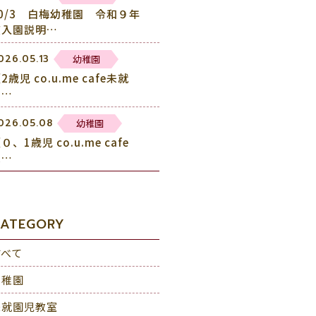
10/3 白梅幼稚園 令和９年
度入園説明…
幼稚園
026.05.13
2歳児 co.u.me cafe未就
園…
幼稚園
026.05.08
０、1歳児 co.u.me cafe
未…
ATEGORY
すべて
幼稚園
未就園児教室