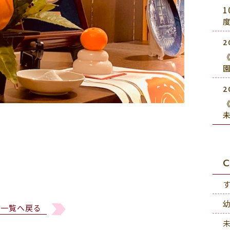
2
《
2
《
C
一覧へ戻る