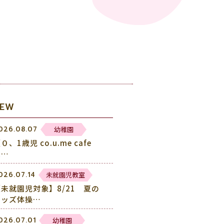
NEW
幼稚園
026.08.07
０、1歳児 co.u.me cafe
未…
未就園児教室
026.07.14
【未就園児対象】8/21 夏の
キッズ体操…
幼稚園
026.07.01