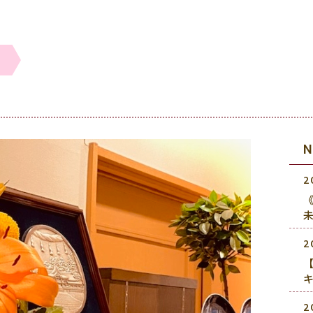
2
《
2
2