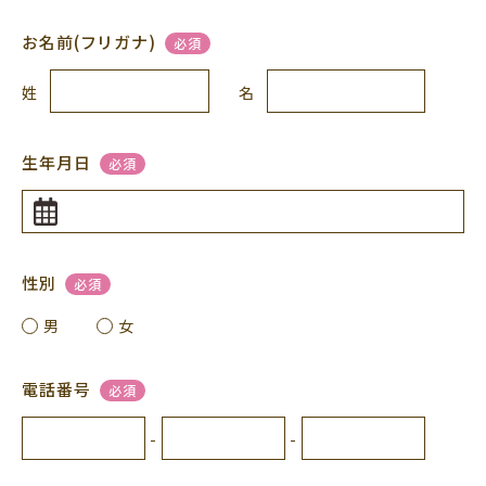
お名前(フリガナ)
必須
姓
名
生年月日
必須
性別
必須
男
女
電話番号
必須
-
-