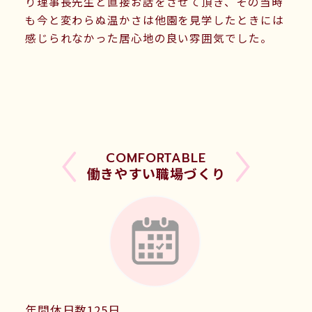
り理事長先生と直接お話をさせて頂き、その当時
あなたは、自分の未来を演じる主人公、そして
も今と変わらぬ温かさは他園を見学したときには
自分の未来を決める脚本家でもあるのです。
感じられなかった居心地の良い雰囲気でした。
憧れの幼稚園の先生へのとびらは、ここにある
のです。
自分の選択や決断を正解にするために
楽しく努力し続ける、
そんなあなたのスト－リ－が今始まります。
COMFORTABLE
学校法人明星学園
働きやすい職場づくり
理事長 髙 橋 潤
年間休日数125日