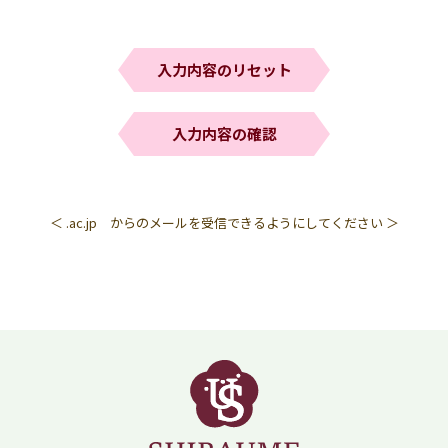
理いたします。
例外なく返却いたしませんので、あらかじめご了承くださ
い。
■個人情報の利用
手続きに必要な範囲で利用し、法令で定められる場合、安全
管理処置を講じた委託先に業務委託をする場合をのぞき、ご
本人の同意なく、第三者に提供したり、他の目的では利用す
ることはありません。
また、個人情報が、当社が独自に開発、制作、検討などを行
っている未発表の企画、コンテンツ、デザイン、アイデア等
＜ .ac.jp からのメールを受信できるようにしてください ＞
と偶然に類似する可能性がございますが、その場合にも、当
社が代償などの支払いを含め、いかなる責任をも負わないこ
とをご了承ください。
■お問い合わせ先
個人情報に関するお問い合わせは下記までご連絡ください。
お問い合わせ先：学校法人明星学園 白梅幼稚園 TEL:0229-
23-0871