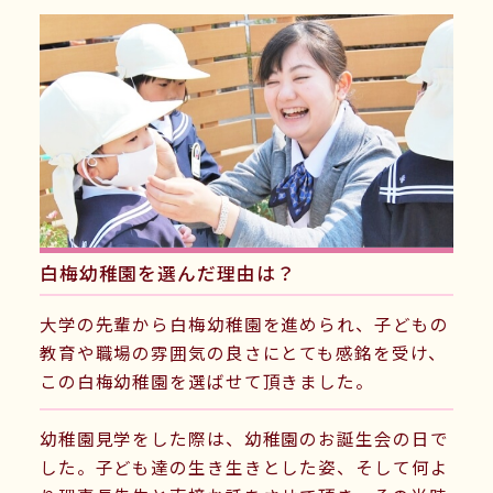
「自分が何をして、変われるか行動する人」
大切なことは、周りが自分に何をしてくれるか
ではなく、自分が周りに対して何ができるかで
す。
社会人になるということ、幼稚園の先生になる
ということは、これまでの自分を一旦 ALL
CLEARにすること。
それまでの栄光も挫折もす
白梅幼稚園を選んだ理由は？
べて一旦リセットして、スタ－トする。
大学の先輩から白梅幼稚園を進められ、子どもの
つまり、理想の自分を演じることができる絶好
教育や職場の雰囲気の良さにとても感銘を受け、
の機会なんですね。この機会に地域一番の白梅
この白梅幼稚園を選ばせて頂きました。
幼稚園で、
こう思われたい、こうなりたいって思
幼稚園見学をした際は、幼稚園のお誕生会の日で
う先生を演じていく、
真摯に演じる自分は必ず
した。子ども達の生き生きとした姿、そして何よ
本物の自分=プロ中のプロになれるのです。