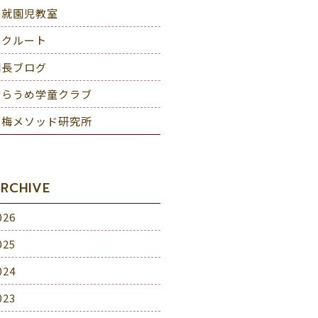
未就園児教室
リクルート
園長ブログ
しらうめ学童クラブ
白梅メソッド研究所
RCHIVE
026
025
024
023