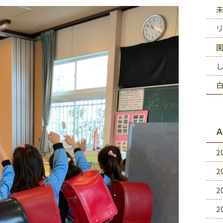
A
2
2
2
2