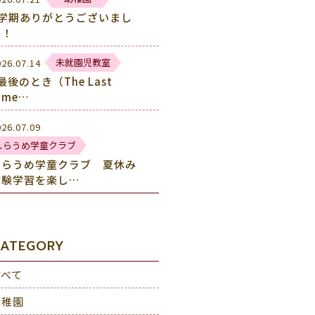
1学期ありがとうございまし
た！
未就園児教室
026.07.14
最後のとき（The Last
ime…
026.07.09
しらうめ学童クラブ
しらうめ学童クラブ 夏休み
体験学習を楽し…
ATEGORY
すべて
幼稚園