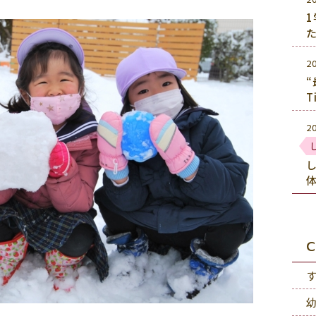
2
“
T
2
C