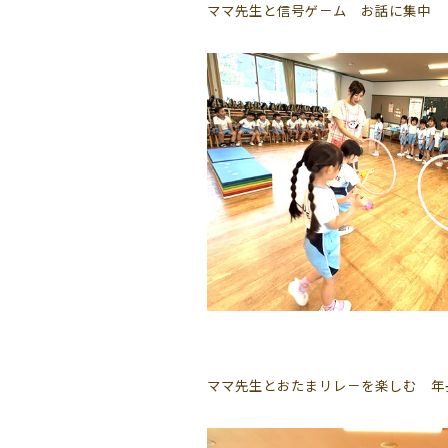
ママ先生と信号ゲ－ム お話に集中
ママ先生とおたまリレ－を楽しむ 年