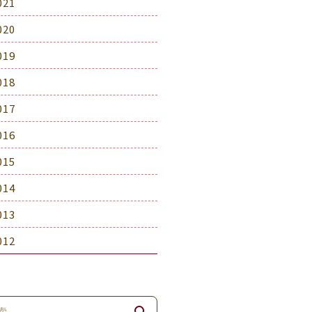
021
020
019
018
017
016
015
014
013
012