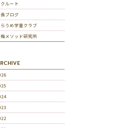
リクルート
園長ブログ
しらうめ学童クラブ
白梅メソッド研究所
RCHIVE
026
025
024
023
022