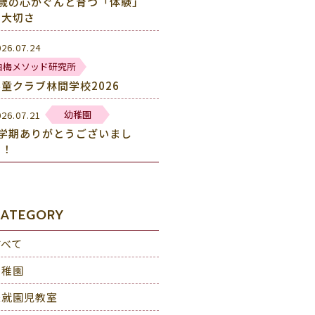
2歳の心がぐんと育つ「体験」
の大切さ
026.07.24
白梅メソッド研究所
学童クラブ林間学校2026
幼稚園
026.07.21
1学期ありがとうございまし
た！
ATEGORY
すべて
幼稚園
未就園児教室